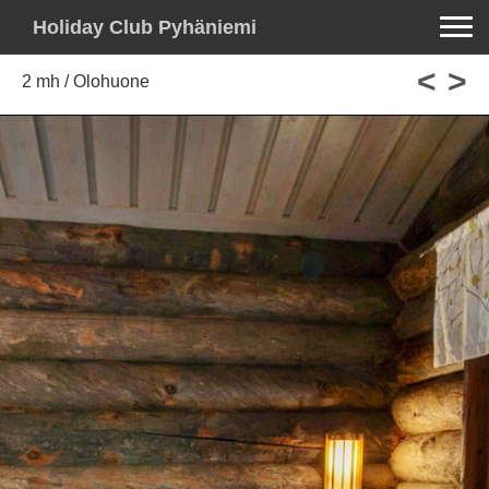
Toggle na
Holiday Club Pyhäniemi
<
>
2 mh / Olohuone